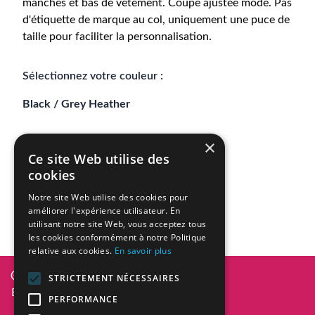
manches et bas de vêtement. Coupe ajustée mode. Pas
d'étiquette de marque au col, uniquement une puce de
taille pour faciliter la personnalisation.
Sélectionnez votre couleur :
Black / Grey Heather
×
Ce site Web utilise des
cookies
Connexion
Notre site Web utilise des cookies pour
améliorer l'expérience utilisateur. En
utilisant notre site Web, vous acceptez tous
les cookies conformément à notre Politique
relative aux cookies.
En savoir plus
Diversity In Design 2026
STRICTEMENT NÉCESSAIRES
BE0836.101.101
PERFORMANCE