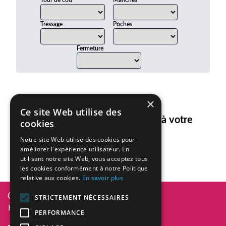
Tour de cou
Manches
Tressage
Poches
Fermeture
×
Ce site Web utilise des
Aucun article ne correspond à votre
cookies
recherche.
Notre site Web utilise des cookies pour
améliorer l'expérience utilisateur. En
utilisant notre site Web, vous acceptez tous
les cookies conformément à notre Politique
relative aux cookies.
En savoir plus
Diversity In Design 2026
STRICTEMENT NÉCESSAIRES
BE0836.101.101
PERFORMANCE