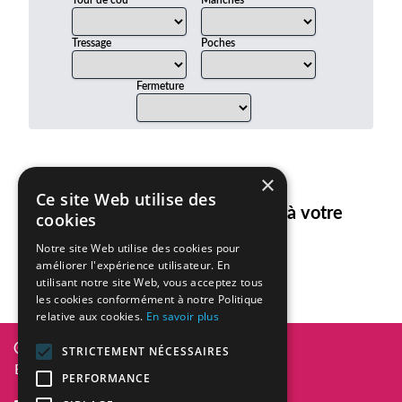
Tour de cou
Manches
Tressage
Poches
Fermeture
×
Ce site Web utilise des
Aucun article ne correspond à votre
cookies
recherche.
Notre site Web utilise des cookies pour
améliorer l'expérience utilisateur. En
utilisant notre site Web, vous acceptez tous
les cookies conformément à notre Politique
relative aux cookies.
En savoir plus
Diversity In Design 2026
STRICTEMENT NÉCESSAIRES
BE0836.101.101
PERFORMANCE