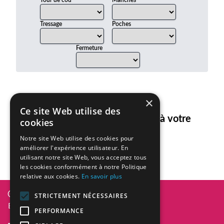
Tour de cou
Manches
Tressage
Poches
Fermeture
×
Ce site Web utilise des
Aucun article ne correspond à votre
cookies
recherche.
Notre site Web utilise des cookies pour
améliorer l'expérience utilisateur. En
utilisant notre site Web, vous acceptez tous
les cookies conformément à notre Politique
relative aux cookies.
En savoir plus
Diversity In Design 2026
STRICTEMENT NÉCESSAIRES
BE0836.101.101
PERFORMANCE